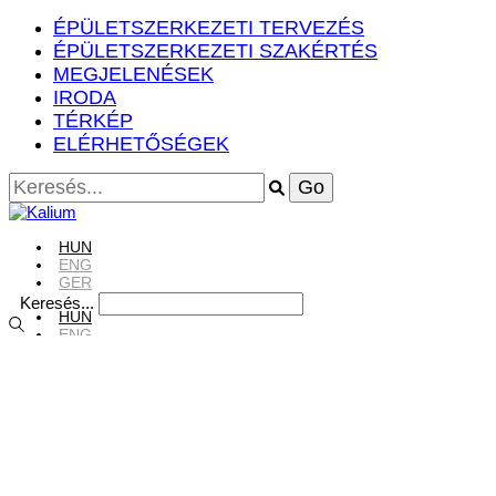
ÉPÜLETSZERKEZETI TERVEZÉS
ÉPÜLETSZERKEZETI SZAKÉRTÉS
MEGJELENÉSEK
IRODA
TÉRKÉP
ELÉRHETŐSÉGEK
HUN
ENG
GER
Keresés...
HUN
ENG
GER
HUN
ENG
GER